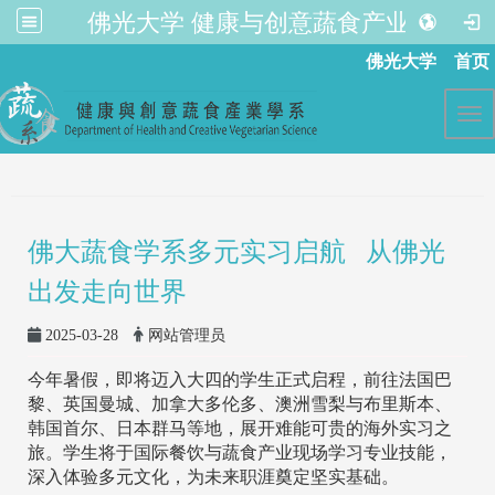
佛光大学 健康与创意蔬食产业学系
:::
佛光大学
首页
Tog
佛大蔬食学系多元实习启航 从佛光
出发走向世界
2025-03-28
网站管理员
今年暑假，即将迈入大四的学生正式启程，前往法国巴
黎、英国曼城、加拿大多伦多、澳洲雪梨与布里斯本、
韩国首尔、日本群马等地，展开难能可贵的海外实习之
旅。学生将于国际餐饮与蔬食产业现场学习专业技能，
深入体验多元文化，为未来职涯奠定坚实基础。