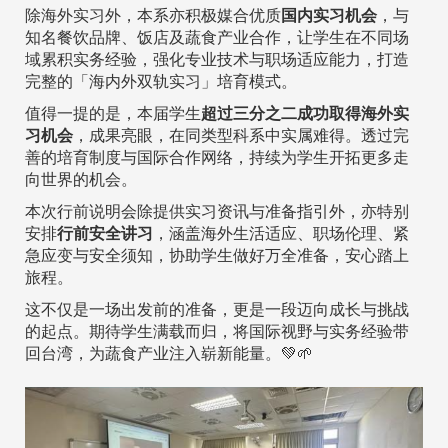
除海外实习外，本系亦积极媒合优质
国内实习机会
，与
知名餐饮品牌、饭店及蔬食产业合作，让学生在不同场
域累积实务经验，强化专业技术与职场适应能力，打造
完整的「海内外双轨实习」培育模式。
值得一提的是，本届学生
超过三分之二成功取得海外实
习机会
，成果亮眼，在同类型科系中实属难得。透过完
善的培育制度与国际合作网络，持续为学生开拓更多走
向世界的机会。
本次行前说明会除提供实习资讯与准备指引外，亦特别
安排
行前安全讲习
，涵盖海外生活适应、职场伦理、紧
急应变与安全须知，协助学生做好万全准备，安心踏上
旅程。
这不仅是一场出发前的准备，更是一段迈向成长与挑战
的起点。期待学生满载而归，将国际视野与实务经验带
回台湾，为蔬食产业注入崭新能量。💚🌱