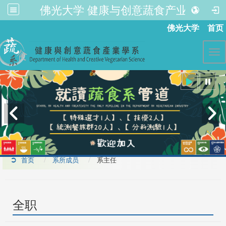
佛光大学 健康与创意蔬食产业学系
:::
佛光大学
首页
Tog
首页
系所成员
系主任
全职