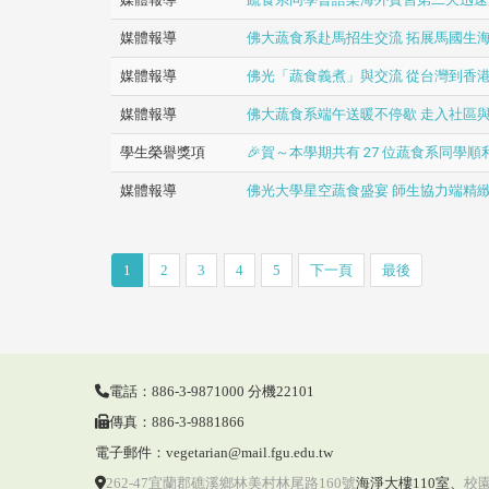
媒體報導
佛大蔬食系赴馬招生交流 拓展馬國生
媒體報導
佛光「蔬食義煮」與交流 從台灣到香
媒體報導
佛大蔬食系端午送暖不停歇 走入社區
學生榮譽獎項
🎉賀～本學期共有 27 位蔬食系同學
媒體報導
佛光大學星空蔬食盛宴 師生協力端精
1
2
3
4
5
下一頁
最後
電話：886-3-9871000 分機22101
傳真：886-3-9881866
電子郵件：vegetarian@mail.fgu.edu.tw
262-47宜蘭郡礁溪鄉林美村林尾路160號
海淨大樓110室
、
校