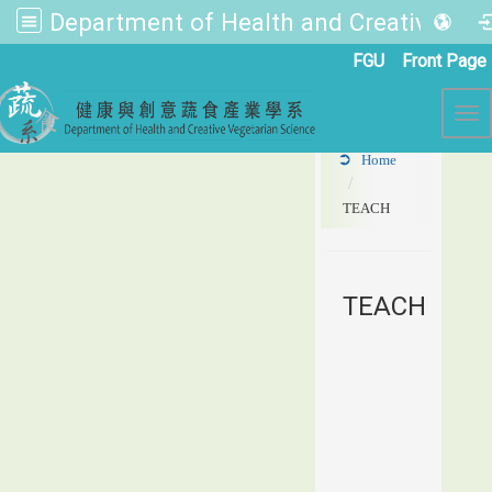
Department of Health and Creative Vegetarian Science
:::
FGU
Front Page
Tog
Home
TEACH
TEACH