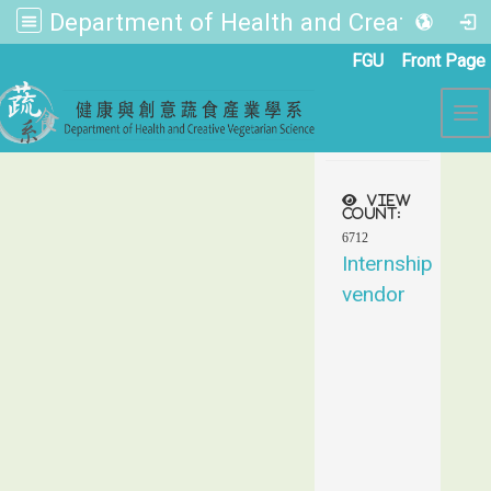
Department of Health and Creative Vegetarian Science
:::
FGU
Front Page
Tog
View
count:
6712
Internship
vendor