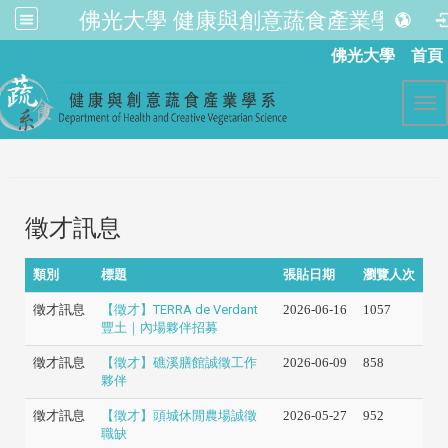
佛光大學 健康與創意蔬食產業學系
:::
佛光大學
首頁
Tog
徵才訊息
類別
標題
張貼日期
瀏覽人次
徵才訊息
【徵才】TERRA de Verdant
2026-06-16
1057
豐土｜內場夥伴招募
徵才訊息
【徵才】礁溪膳館誠徵工作
2026-06-09
858
夥伴
徵才訊息
【徵才】頭城休閒農場誠徵
2026-05-27
952
職缺