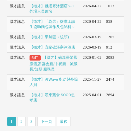
徵才訊息
【徵才】礁溪寒沐酒店 2-3F
2026-04-22
1013
外場人員數名
徵才訊息
【徵才】「為果」徵求工讀
2026-04-22
858
生協助麵包製作及包餡料～
徵才訊息
【徵才】果然匯（統領)
2026-03-19
1205
徵才訊息
【徵才】宜蘭礁溪寒沐酒店
2026-03-19
912
徵才訊息
【徵才】礁溪長榮鳳
2026-01-02
2083
熱門
凰酒店 宴會廳/中餐廳，誠徵
長/短期 服務員
徵才訊息
【徵才】波Wave 廚助與外場
2025-11-27
2474
人員
徵才訊息
【徵才】漢來蔬食 SOGO忠
2025-04-01
2694
孝店
1
2
3
下一頁
最後