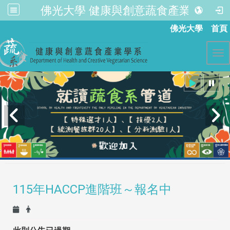
佛光大學 健康與創意蔬食產業學系
:::
佛光大學
首頁
Tog
115年HACCP進階班～報名中