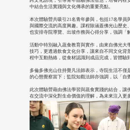
跨文化語境，引導青年體驗佛法智慧，培養內在
中結合生活實踐與文化傳承的重要亮點。
本次體驗營共吸引21名青年參與，包括17名學
與國際交流的高度興趣。課程除涵蓋佛光山歷史
也安排寺院導覽、出坡作務與心得分享，強調「
活動中特別融入蔬食教育與實作，由來自佛光大
技巧，更透過飲食文化分享，讓來自不同文化背
程中互動熱絡，從食材認識到成品完成，皆體驗
多倫多佛光山住持覺凡法師表示，寺院生活不僅
的心態覺察當下；監院知觀法師亦強調，以「自
此次體驗營藉由佛法學習與蔬食實踐的結合，讓
在交流中深化對生命價值的理解，為未來注入更