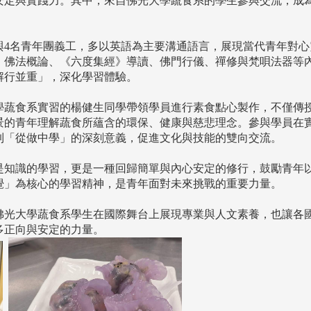
安定與實踐力。其中，來自佛光大學蔬食系的學生參與交流，成
員與4名青年團義工，多以英語為主要溝通語言，展現當代青年對
、佛法概論、《六度集經》導讀、佛門行儀、禪修與梵唄法器等
解行並重」，深化學習體驗。
學蔬食系實習的楊健生同學帶領學員進行素食點心製作，不僅傳
景的青年理解蔬食所蘊含的環保、健康與慈悲理念。參與學員在
到「從做中學」的深刻意義，促進文化與技能的雙向交流。
是知識的學習，更是一種回歸簡單與內心安定的修行，鼓勵青年
覺」為核心的學習精神，是青年面對未來挑戰的重要力量。
佛光大學蔬食系學生在國際舞台上展現專業與人文素養，也讓各
多正向與安定的力量。