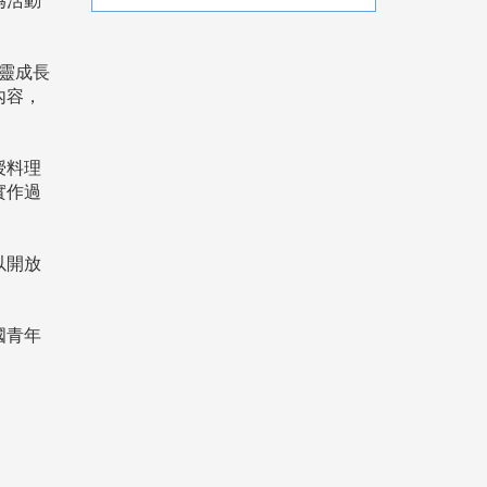
為活動
心靈成長
內容，
授料理
實作過
以開放
國青年