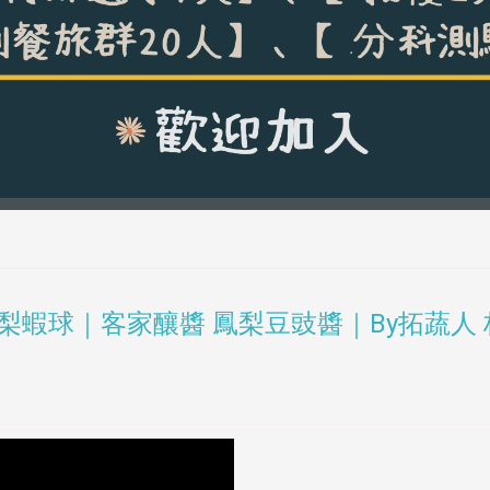
梨蝦球｜客家釀醬 鳳梨豆豉醬｜By拓蔬人 