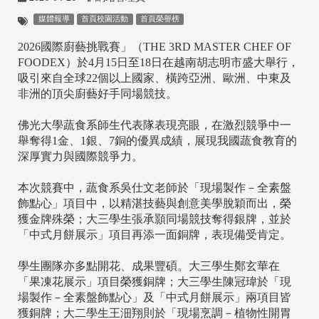
媒體報導
首頁校園活動
首頁榮譽榜
2026國際廚藝挑戰賽」（THE 3RD MASTER CHEF OF
FOODEX）於4月15日至18日在越南胡志明市盛大舉行，
吸引來自全球22個以上國家、橫跨亞洲、歐洲、中東及
非洲的頂尖廚藝好手同場競技。
佛光大學蔬食系師生代表隊表現亮眼，在激烈競爭中一
舉奪得1金、1銀、7銅的優異成績，展現我國蔬食教育的
深厚實力與國際競爭力。
本次競賽中，蔬食系吳仕文老師於「現場製作－全素盤
飾點心」項目中，以精湛技藝與創意美學脫穎而出，榮
獲金牌殊榮；大三學生張承顥同場競技奪得銀牌，並於
「中式月餅展示」項目再添一面銅牌，表現備受肯定。
學生團隊亦多點開花、成果豐碩。大三學生鄭玄華在
「果凍花展示」項目榮獲銅牌；大三學生陳冠瑋於「現
場製作－全素盤飾點心」及「中式月餅展示」兩項目皆
獲銅牌；大二學生王沺翔則於「現場烹調－植物性開胃