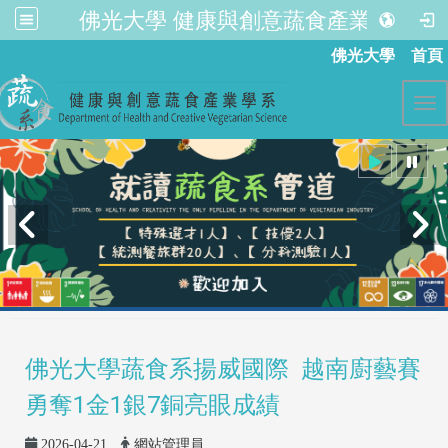
佛光大學 健康與創意蔬食產業學系
:::
佛光大學
首頁
Tog
佛光大學蔬食系揚威國際 越南廚藝賽
勇奪1金1銀7銅亮眼成績
2026-04-21
網站管理員