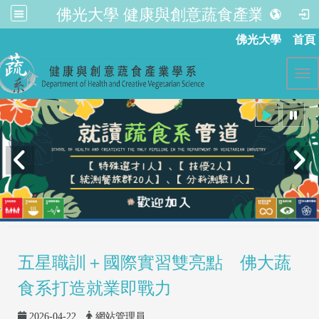
佛光大學 健康與創意蔬食產業學系
:::
佛光大學
首頁
Tog
五星職訓＋國際實習雙亮點 佛大蔬
食系打造就業即戰力
2026-04-22
網站管理員